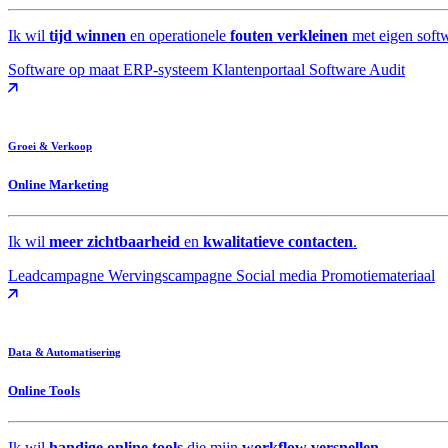
Ik wil
tijd winnen
en operationele
fouten verkleinen
met eigen soft
Software op maat
ERP-systeem
Klantenportaal
Software Audit
Groei & Verkoop
Online Marketing
Ik wil
meer zichtbaarheid
en
kwalitatieve contacten
.
Leadcampagne
Wervingscampagne
Social media
Promotiemateriaal
Data & Automatisering
Online Tools
Ik wil
handige online tools
die mijn
workflow versnellen
.