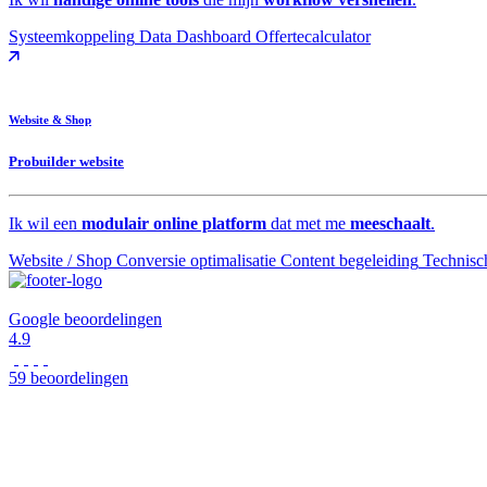
Systeemkoppeling
Data Dashboard
Offertecalculator
Website & Shop
Probuilder website
Ik wil een
modulair online platform
dat met me
meeschaalt
.
Website / Shop
Conversie optimalisatie
Content begeleiding
Technisc
Google beoordelingen
4.9
59 beoordelingen