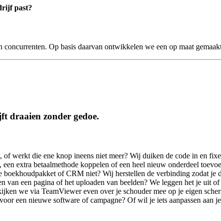
rijf past?
 concurrenten. Op basis daarvan ontwikkelen we een op maat gemaakte m
ijft draaien zonder gedoe.
, of werkt die ene knop ineens niet meer? Wij duiken de code in en fixe
te, een extra betaalmethode koppelen of een heel nieuw onderdeel toevo
 boekhoudpakket of CRM niet? Wij herstellen de verbinding zodat je d
en van een pagina of het uploaden van beelden? We leggen het je uit of
ijken we via TeamViewer even over je schouder mee op je eigen scherm.
voor een nieuwe software of campagne? Of wil je iets aanpassen aan je